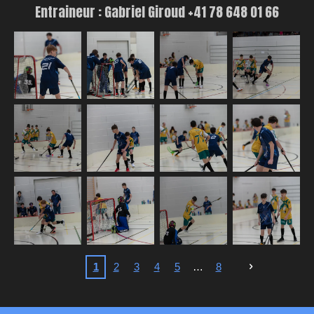
En
traineur : Gabriel Giroud +41 78 648 01 66
1
2
3
4
5
8